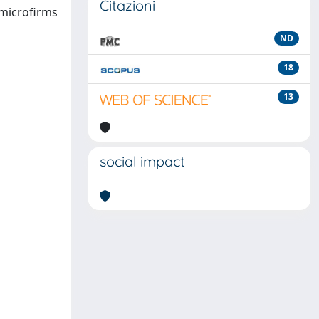
Citazioni
 microfirms
ND
18
13
social impact