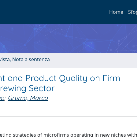
Home
Sfo
ivista, Nota a sentenza
t and Product Quality on Firm
Brewing Sector
eo
;
Grumo, Marco
rketing strategies of microfirms operating in new niches wit