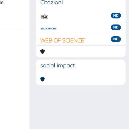
Citazioni
dei
ND
ND
ND
social impact