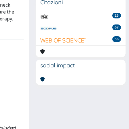
Citazioni
 neck
are the
25
erapy.
67
56
social impact
Paludetti,