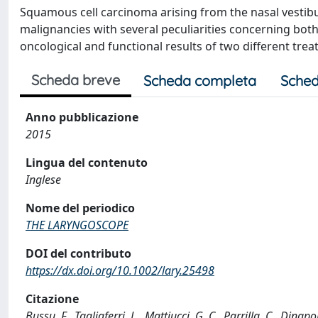
Squamous cell carcinoma arising from the nasal vestibu
malignancies with several peculiarities concerning bot
oncological and functional results of two different tre
Scheda breve
Scheda completa
Sched
Anno pubblicazione
2015
Lingua del contenuto
Inglese
Nome del periodico
THE LARYNGOSCOPE
DOI del contributo
https://dx.doi.org/10.1002/lary.25498
Citazione
Bussu, F., Tagliaferri, L., Mattiucci, G. C., Parrilla, C., Dinapol