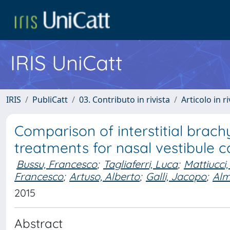
IRIS UniCatt
IRIS
PubliCatt
03. Contributo in rivista
Articolo in r
Comparison of interstitial brac
treatments for nasal vestibule 
Bussu, Francesco
;
Tagliaferri, Luca
;
Mattiucci,
Francesco
;
Artuso, Alberto
;
Galli, Jacopo
;
Alm
2015
Abstract