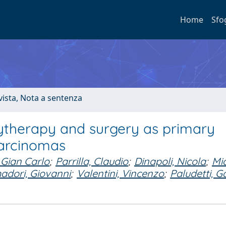
Home
Sfo
ivista, Nota a sentenza
hytherapy and surgery as primary
carcinomas
 Gian Carlo
;
Parrilla, Claudio
;
Dinapoli, Nicola
;
Mic
adori, Giovanni
;
Valentini, Vincenzo
;
Paludetti, 