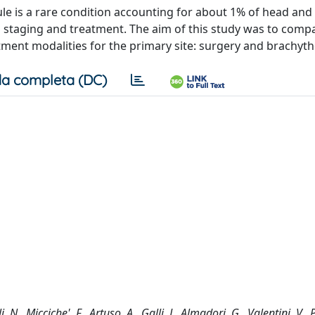
le is a rare condition accounting for about 1% of head and
h staging and treatment. The aim of this study was to comp
atment modalities for the primary site: surgery and brachyth
a completa (DC)
i, N., Micciche', F., Artuso, A., Galli, J., Almadori, G., Valentini, V., 