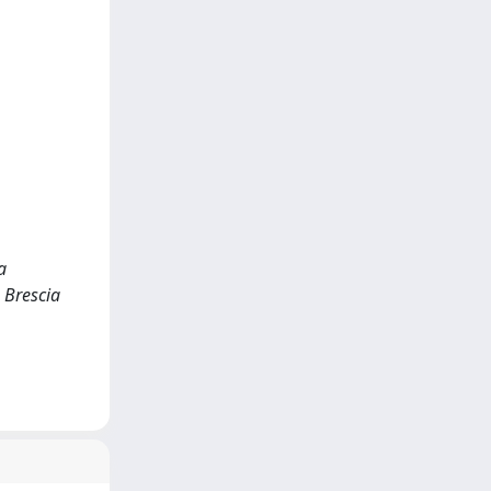
a
, Brescia