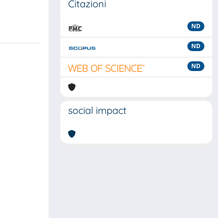
Citazioni
ND
ND
ND
social impact