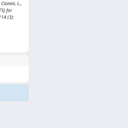
Cionini, L.,
FS) for
14 (3):