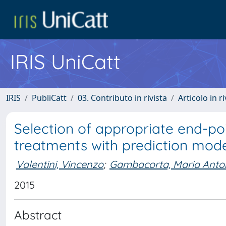
IRIS UniCatt
IRIS
PubliCatt
03. Contributo in rivista
Articolo in r
Selection of appropriate end-poi
treatments with prediction mode
Valentini, Vincenzo
;
Gambacorta, Maria Anton
2015
Abstract