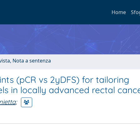
Home
Sfo
ivista, Nota a sentenza
nts (pCR vs 2yDFS) for tailoring
ls in locally advanced rectal canc
ietta
;