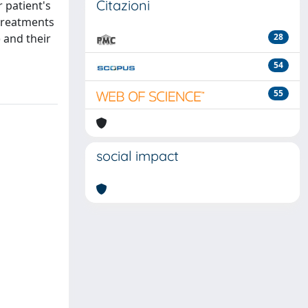
Citazioni
 patient's
 treatments
 and their
28
54
55
social impact