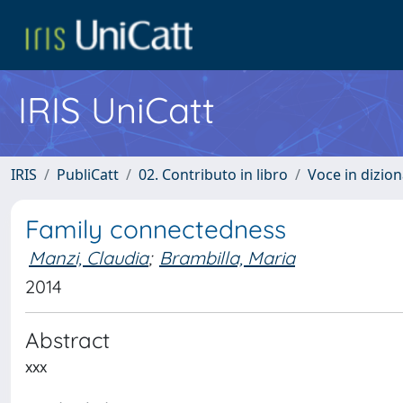
IRIS UniCatt
IRIS
PubliCatt
02. Contributo in libro
Voce in dizion
Family connectedness
Manzi, Claudia
;
Brambilla, Maria
2014
Abstract
xxx