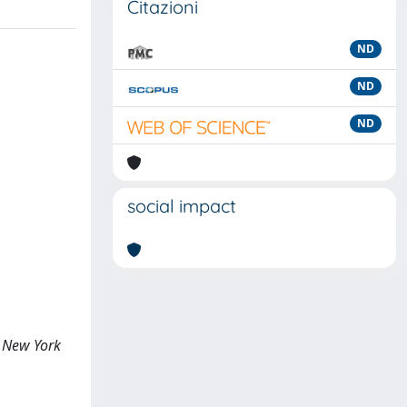
Citazioni
ND
ND
ND
social impact
, New York