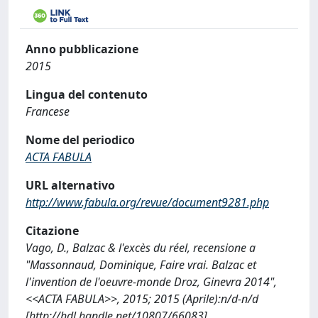
Anno pubblicazione
2015
Lingua del contenuto
Francese
Nome del periodico
ACTA FABULA
URL alternativo
http://www.fabula.org/revue/document9281.php
Citazione
Vago, D., Balzac & l'excès du réel, recensione a
"Massonnaud, Dominique, Faire vrai. Balzac et
l'invention de l'oeuvre-monde Droz, Ginevra 2014",
<<ACTA FABULA>>, 2015; 2015 (Aprile):n/d-n/d
[http://hdl.handle.net/10807/66083]