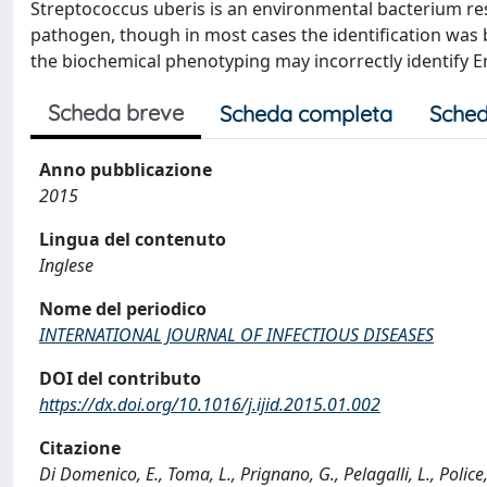
Streptococcus uberis is an environmental bacterium resp
pathogen, though in most cases the identification was
the biochemical phenotyping may incorrectly identify E
Scheda breve
Scheda completa
Sched
Anno pubblicazione
2015
Lingua del contenuto
Inglese
Nome del periodico
INTERNATIONAL JOURNAL OF INFECTIOUS DISEASES
DOI del contributo
https://dx.doi.org/10.1016/j.ijid.2015.01.002
Citazione
Di Domenico, E., Toma, L., Prignano, G., Pelagalli, L., Police, A