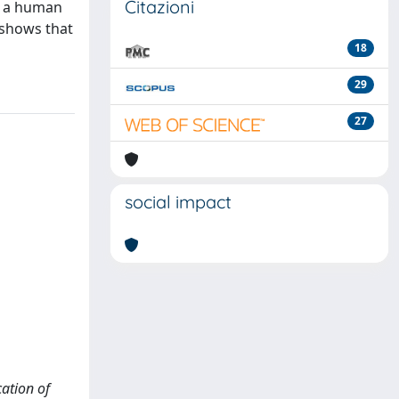
Citazioni
as a human
 shows that
18
29
27
social impact
cation of