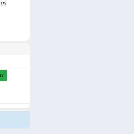
OUS
ri