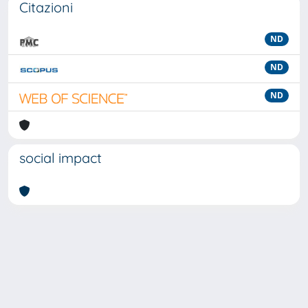
Citazioni
ND
ND
ND
social impact
Powered by
IRIS
-
about IRIS
-
Utilizzo dei cookie
-
Privacy
Copyright © 2026