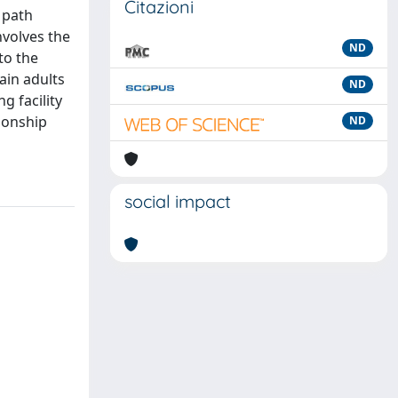
Citazioni
 path
nvolves the
ND
to the
ain adults
ND
g facility
ionship
ND
social impact