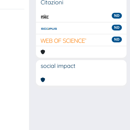
Citazioni
ND
ND
ND
social impact