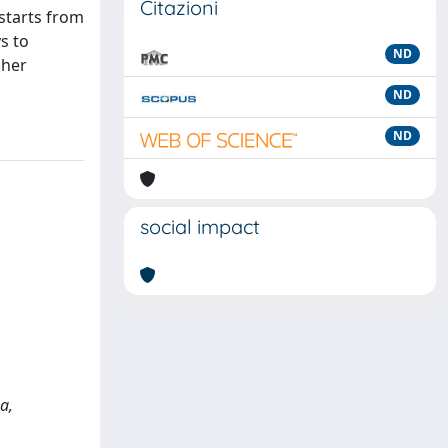
Citazioni
 starts from
s to
ND
cher
ND
ND
social impact
za,