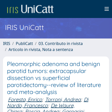
IRIS UniCatt
IRIS
PubliCatt
03. Contributo in rivista
Articolo in rivista, Nota a sentenza
Pleomorphic adenoma and benign
parotid tumors: extracapsular
dissection vs superficial
parotidectomy--review of literature
and meta-analysis
Foresta, Enrico
;
Torroni, Andrea
;
Di
Nardo, Francesco
;
De Waure,
Chiara
;
Poscia, Andrea
;
Gasparini,