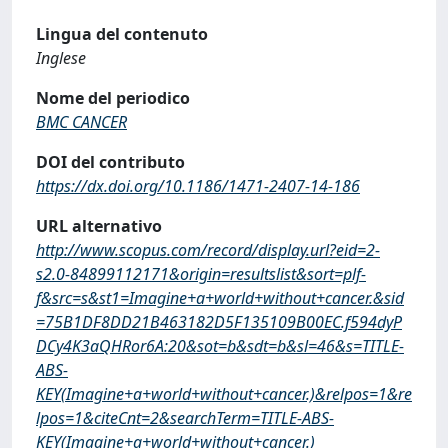
Lingua del contenuto
Inglese
Nome del periodico
BMC CANCER
DOI del contributo
https://dx.doi.org/10.1186/1471-2407-14-186
URL alternativo
http://www.scopus.com/record/display.url?eid=2-
s2.0-84899112171&origin=resultslist&sort=plf-
f&src=s&st1=Imagine+a+world+without+cancer.&sid
=75B1DF8DD21B463182D5F135109B00EC.f594dyP
DCy4K3aQHRor6A:20&sot=b&sdt=b&sl=46&s=TITLE-
ABS-
KEY(Imagine+a+world+without+cancer.)&relpos=1&re
lpos=1&citeCnt=2&searchTerm=TITLE-ABS-
KEY(Imagine+a+world+without+cancer.)