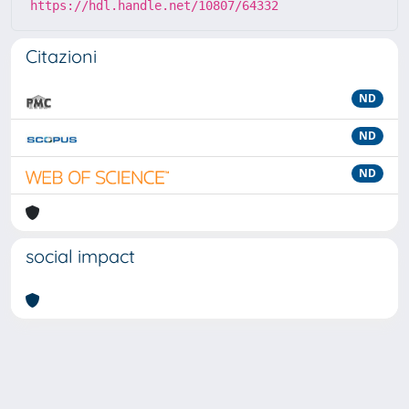
https://hdl.handle.net/10807/64332
Citazioni
ND
ND
ND
social impact