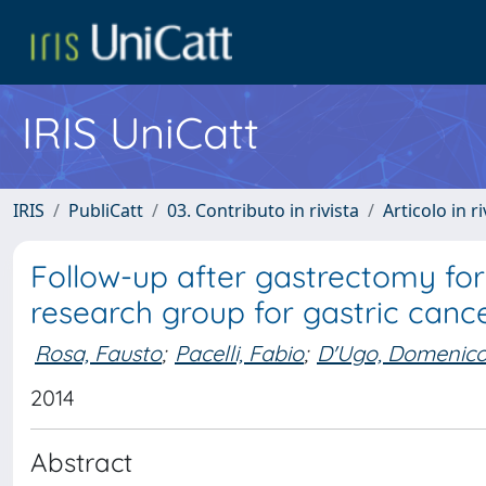
IRIS UniCatt
IRIS
PubliCatt
03. Contributo in rivista
Articolo in r
Follow-up after gastrectomy for 
research group for gastric canc
Rosa, Fausto
;
Pacelli, Fabio
;
D'Ugo, Domenic
2014
Abstract