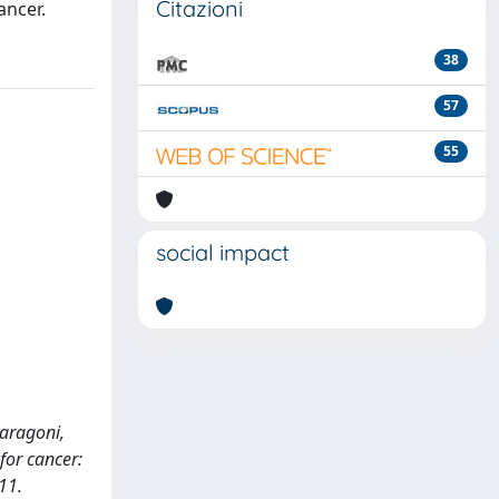
Citazioni
ancer.
38
57
55
social impact
Saragoni,
 for cancer:
11.