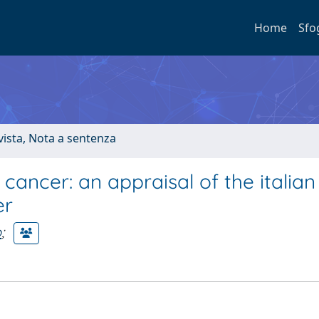
Home
Sfo
ivista, Nota a sentenza
cancer: an appraisal of the italian
er
o
;