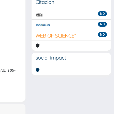
Citazioni
ND
ND
ND
social impact
(2): 109-