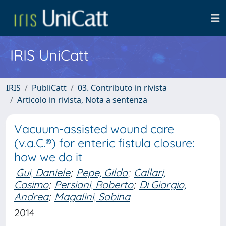
IRIS UniCatt
IRIS
PubliCatt
03. Contributo in rivista
Articolo in rivista, Nota a sentenza
Vacuum-assisted wound care
(v.a.C.®) for enteric fistula closure:
how we do it
Gui, Daniele
;
Pepe, Gilda
;
Callari,
Cosimo
;
Persiani, Roberto
;
Di Giorgio,
Andrea
;
Magalini, Sabina
2014