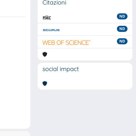
Citazioni
ND
ND
ND
social impact