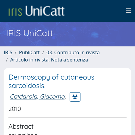
IRIS UniCatt
IRIS
PubliCatt
03. Contributo in rivista
Articolo in rivista, Nota a sentenza
Dermoscopy of cutaneous
sarcoidosis.
Caldarola, Giacomo
;
2010
Abstract