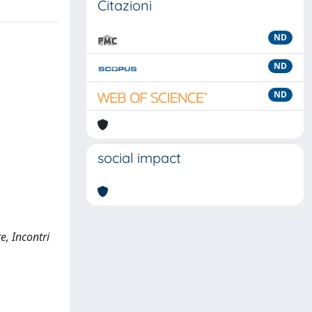
Citazioni
ND
ND
ND
social impact
e, Incontri