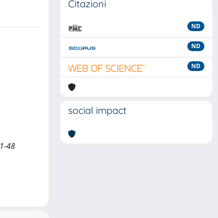
Citazioni
ND
ND
ND
social impact
41-48