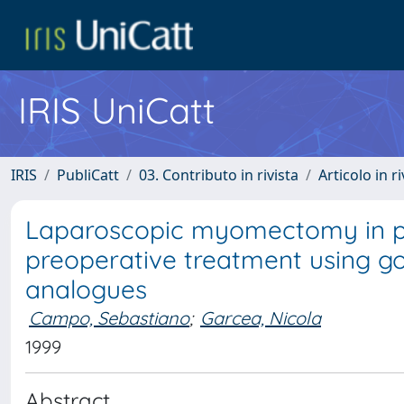
IRIS UniCatt
IRIS
PubliCatt
03. Contributo in rivista
Articolo in r
Laparoscopic myomectomy in p
preoperative treatment using g
analogues
Campo, Sebastiano
;
Garcea, Nicola
1999
Abstract