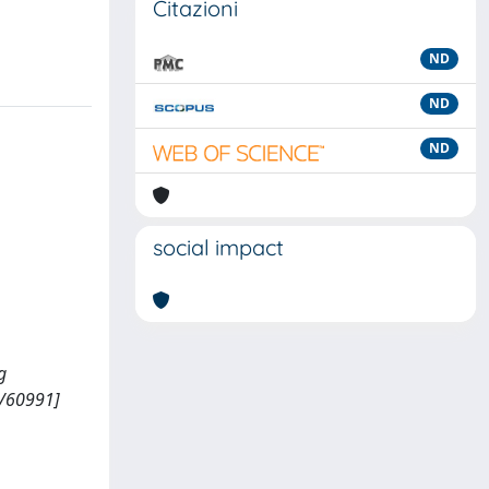
Citazioni
ND
ND
ND
social impact
g
7/60991]