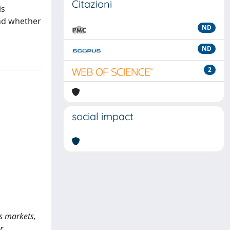
Citazioni
is
and whether
ND
ND
2
social impact
ss markets,
r