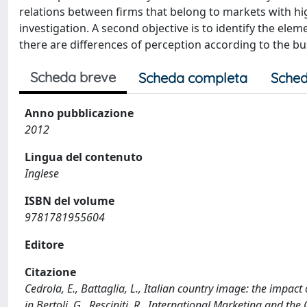
relations between firms that belong to markets with hig
investigation. A second objective is to identify the elem
there are differences of perception according to the b
Scheda breve
Scheda completa
Sched
Anno pubblicazione
2012
Lingua del contenuto
Inglese
ISBN del volume
9781781955604
Editore
Citazione
Cedrola, E., Battaglia, L., Italian country image: the impa
in Bertoli, G., Resciniti, R., International Marketing and the