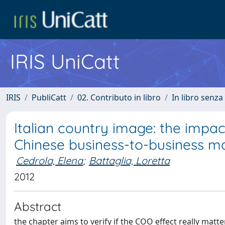
IRIS UniCatt
IRIS
PubliCatt
02. Contributo in libro
In libro senza
Italian country image: the impac
Chinese business-to-business m
Cedrola, Elena
;
Battaglia, Loretta
2012
Abstract
the chapter aims to verify if the COO effect really matte