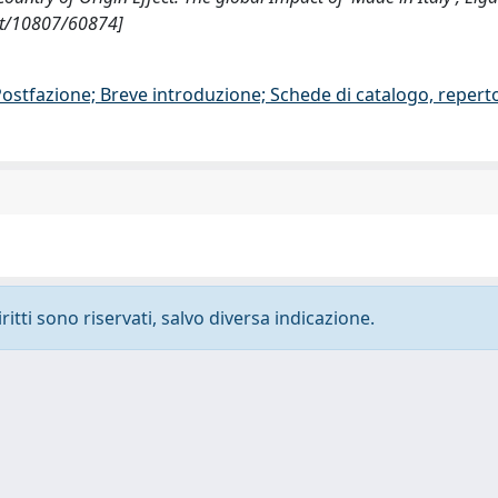
net/10807/60874]
/Postfazione; Breve introduzione; Schede di catalogo, repert
ritti sono riservati, salvo diversa indicazione.
-
Privacy