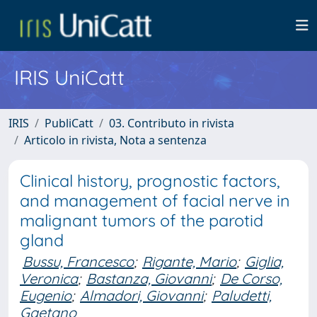
IRIS UniCatt
IRIS
PubliCatt
03. Contributo in rivista
Articolo in rivista, Nota a sentenza
Clinical history, prognostic factors,
and management of facial nerve in
malignant tumors of the parotid
gland
Bussu, Francesco
;
Rigante, Mario
;
Giglia,
Veronica
;
Bastanza, Giovanni
;
De Corso,
Eugenio
;
Almadori, Giovanni
;
Paludetti,
Gaetano