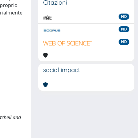
Citazioni
 proprio
erialmente
ND
ND
ND
social impact
itchell and