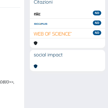
Citazioni
ND
ND
ND
social impact
ENOBIO>>,