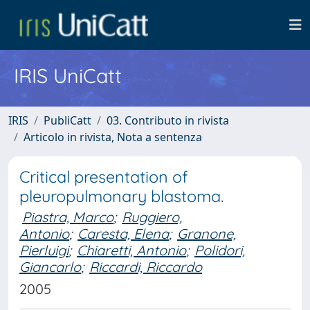
IRIS UniCatt
IRIS
PubliCatt
03. Contributo in rivista
Articolo in rivista, Nota a sentenza
Critical presentation of
pleuropulmonary blastoma.
Piastra, Marco
;
Ruggiero,
Antonio
;
Caresta, Elena
;
Granone,
Pierluigi
;
Chiaretti, Antonio
;
Polidori,
Giancarlo
;
Riccardi, Riccardo
2005