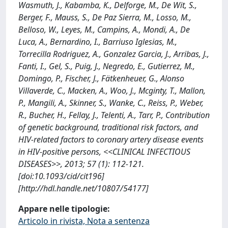
Wasmuth, J., Kabamba, K., Delforge, M., De Wit, S.,
Berger, F., Mauss, S., De Paz Sierra, M., Losso, M.,
Belloso, W., Leyes, M., Campins, A., Mondi, A., De
Luca, A., Bernardino, I., Barriuso Iglesias, M.,
Torrecilla Rodriguez, A., Gonzalez Garcia, J., Arribas, J.,
Fanti, I., Gel, S., Puig, J., Negredo, E., Gutierrez, M.,
Domingo, P., Fischer, J., Fätkenheuer, G., Alonso
Villaverde, C., Macken, A., Woo, J., Mcginty, T., Mallon,
P., Mangili, A., Skinner, S., Wanke, C., Reiss, P., Weber,
R., Bucher, H., Fellay, J., Telenti, A., Tarr, P., Contribution
of genetic background, traditional risk factors, and
HIV-related factors to coronary artery disease events
in HIV-positive persons, <<CLINICAL INFECTIOUS
DISEASES>>, 2013; 57 (1): 112-121.
[doi:10.1093/cid/cit196]
[http://hdl.handle.net/10807/54177]
Appare nelle tipologie:
Articolo in rivista, Nota a sentenza