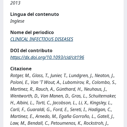
2013
Lingua del contenuto
Inglese
Nome del periodico
CLINICAL INFECTIOUS DISEASES
DOI del contributo
https://dx.doi.org/10.1093/cid/cit196
Citazione
Rotger, M., Glass, T., Junier, T., Lundgren, J., Neaton, J.,
Poloni, E., Van 'T Wout, A., Lubomirov, R., Colombo, S.,
Martinez, R., Rauch, A., Günthard, H., Neuhaus, J.,
Wentworth, D., Van Manen, D., Gras, L., Schuitemaker,
H., Albini, L., Torti, C., Jacobson, L., Li, X., Kingsley, L.,
Carli, F., Guaraldi, G., Ford, E., Sereti, I., Hadigan, C.,
Martinez, E., Arnedo, M., Egaña Gorroño, L., Gatell, J.,
Law, M., Bendall, C., Petoumenos, K., Rockstroh, J.,