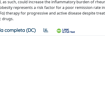
nd, as such, could increase the inflammatory burden of rhe
besity represents a risk factor for a poor remission rate i
NFα) therapy for progressive and active disease despite tre
c drugs.
a completa (DC)