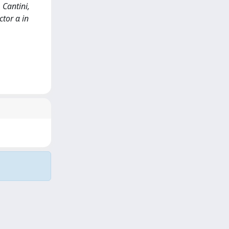
, Cantini,
ctor α in