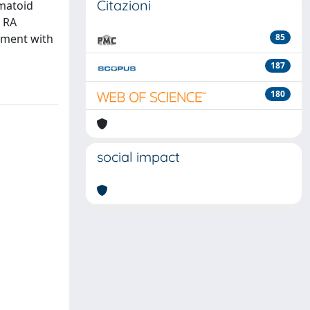
Citazioni
umatoid
n RA
atment with
85
187
180
social impact