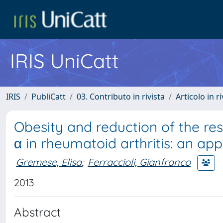
IRIS UniCatt
IRIS
PubliCatt
03. Contributo in rivista
Articolo in r
Obesity and reduction of the re
α in rheumatoid arthritis: an ap
Gremese, Elisa
;
Ferraccioli, Gianfranco
2013
Abstract