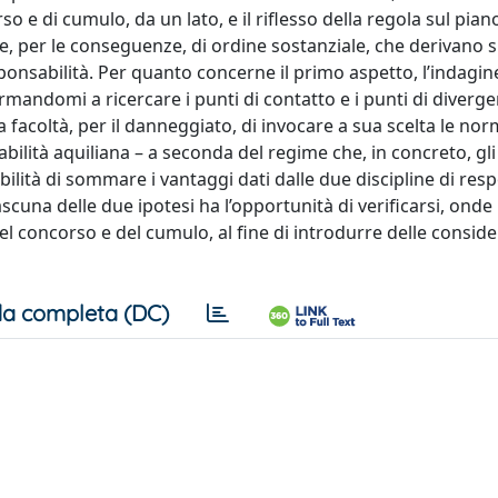
o e di cumulo, da un lato, e il riflesso della regola sul pian
are, per le conseguenze, di ordine sostanziale, che derivano s
ponsabilità. Per quanto concerne il primo aspetto, l’indagine
mandomi a ricercare i punti di contatto e i punti di diverge
a facoltà, per il danneggiato, di invocare a sua scelta le nor
ilità aquiliana – a seconda del regime che, in concreto, gli 
bilità di sommare i vantaggi dati dalle due discipline di resp
iascuna delle due ipotesi ha l’opportunità di verificarsi, onde 
 del concorso e del cumulo, al fine di introdurre delle consid
a completa (DC)