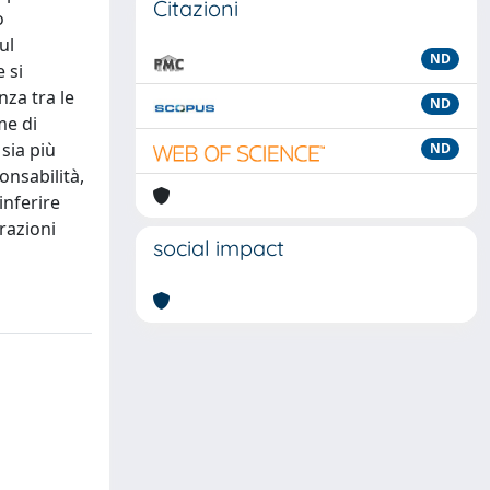
Citazioni
o
ul
ND
 si
nza tra le
ND
me di
sia più
ND
onsabilità,
inferire
erazioni
social impact