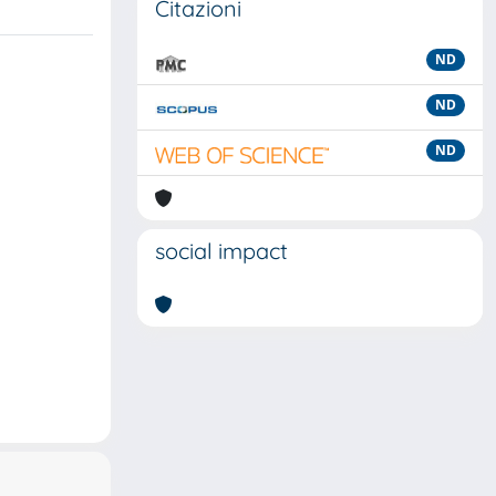
Citazioni
ND
ND
ND
social impact