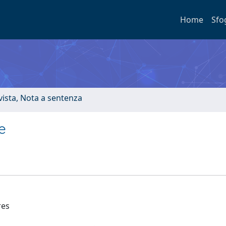
Home
Sfo
ivista, Nota a sentenza
e
res