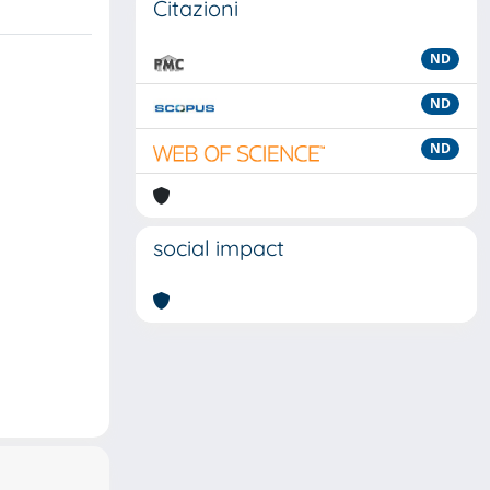
Citazioni
ND
ND
ND
social impact