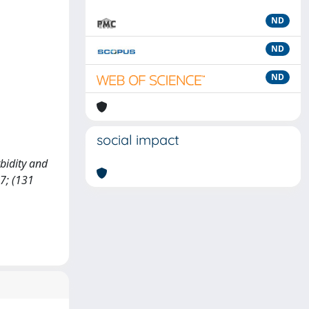
ND
ND
ND
social impact
rbidity and
7; (131