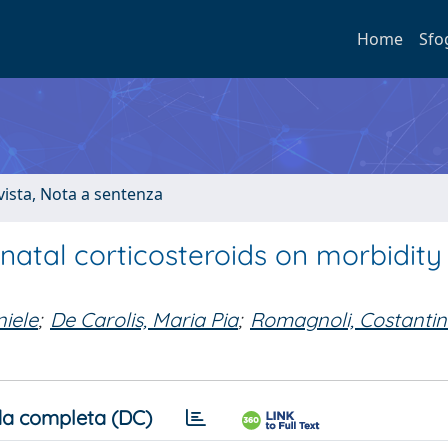
Home
Sfo
ivista, Nota a sentenza
enatal corticosteroids on morbidit
iele
;
De Carolis, Maria Pia
;
Romagnoli, Costanti
a completa (DC)