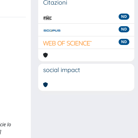
Citazioni
ND
ND
ND
social impact
cie lo
]