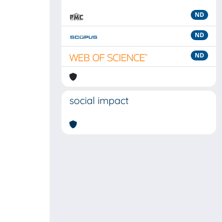
ND
ND
ND
social impact