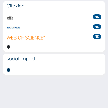
Citazioni
ND
ND
ND
social impact
Powered by
IRIS
-
about IRIS
-
Utilizzo dei cookie
-
Privacy
Copyright © 2026