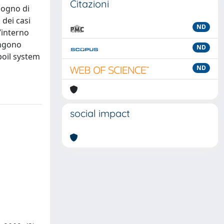
Citazioni
isogno di
 dei casi
ND
’interno
engono
ND
poil system
ND
social impact