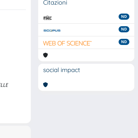
Citazioni
ND
ND
ND
social impact
ELLE