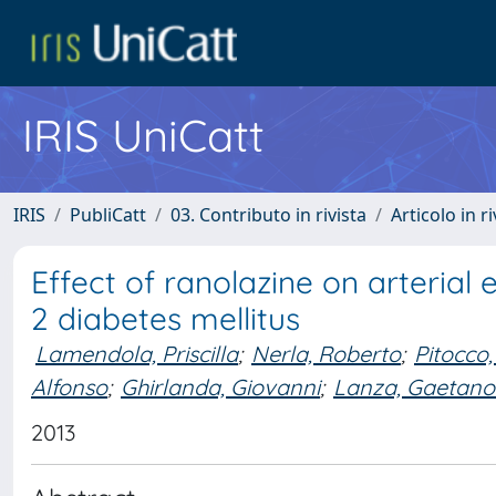
IRIS UniCatt
IRIS
PubliCatt
03. Contributo in rivista
Articolo in r
Effect of ranolazine on arterial 
2 diabetes mellitus
Lamendola, Priscilla
;
Nerla, Roberto
;
Pitocco,
Alfonso
;
Ghirlanda, Giovanni
;
Lanza, Gaetano
2013