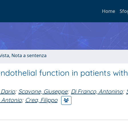
Home
Sfo
ivista, Nota a sentenza
endothelial function in patients wit
 Dario
;
Scavone, Giuseppe
;
Di Franco, Antonino
;
 Antonio
;
Crea, Filippo