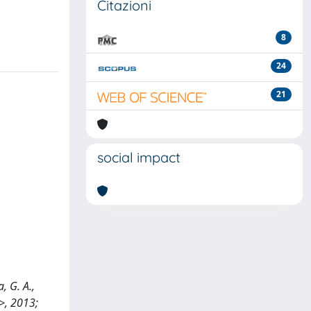
Citazioni
8
24
21
social impact
, G. A.,
>, 2013;