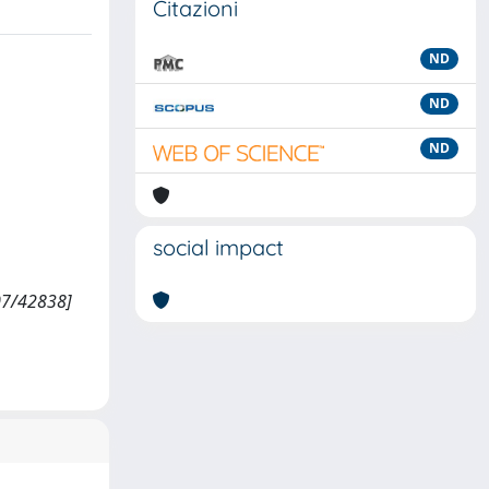
Citazioni
ND
ND
ND
social impact
07/42838]