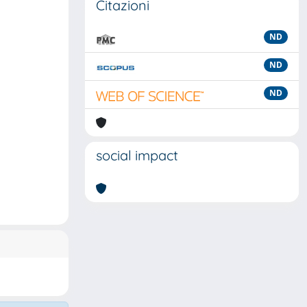
Citazioni
ND
ND
ND
social impact