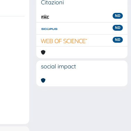
Citazioni
ND
ND
ND
social impact