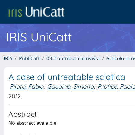
IRIS UniCatt
IRIS
PubliCatt
03. Contributo in rivista
Articolo in r
A case of untreatable sciatica
Pilato, Fabio
;
Gaudino, Simona
;
Profice, Paol
2012
Abstract
No abstract avalaible