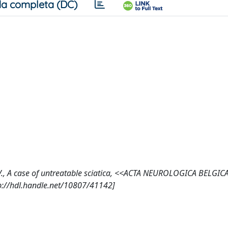
a completa (DC)
aro, V., A case of untreatable sciatica, <<ACTA NEUROLOGICA BELGIC
p://hdl.handle.net/10807/41142]