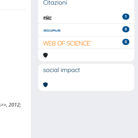
Citazioni
1
0
0
social impact
A>>, 2012;