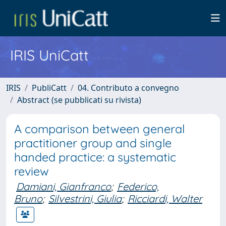
IRIS UniCatt
IRIS
PubliCatt
04. Contributo a convegno
Abstract (se pubblicati su rivista)
A comparison between general
practitioner group and single
handed practice: a systematic
review
Damiani, Gianfranco
;
Federico,
Bruno
;
Silvestrini, Giulia
;
Ricciardi, Walter