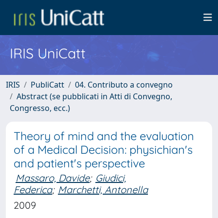
IRIS UniCatt
IRIS
PubliCatt
04. Contributo a convegno
Abstract (se pubblicati in Atti di Convegno,
Congresso, ecc.)
Theory of mind and the evaluation
of a Medical Decision: physichian's
and patient's perspective
Massaro, Davide
;
Giudici,
Federica
;
Marchetti, Antonella
2009