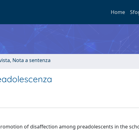
Home
Sfo
ivista, Nota a sentenza
preadolescenza
promotion of disaffection among preadolescents in the scho