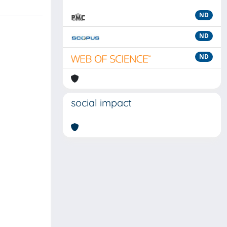
ND
ND
ND
social impact