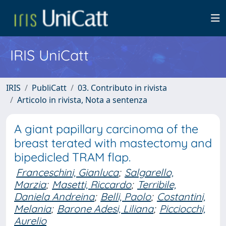
IRIS UniCatt
IRIS
PubliCatt
03. Contributo in rivista
Articolo in rivista, Nota a sentenza
A giant papillary carcinoma of the
breast terated with mastectomy and
bipedicled TRAM flap.
Franceschini, Gianluca
;
Salgarello,
Marzia
;
Masetti, Riccardo
;
Terribile,
Daniela Andreina
;
Belli, Paolo
;
Costantini,
Melania
;
Barone Adesi, Liliana
;
Picciocchi,
Aurelio