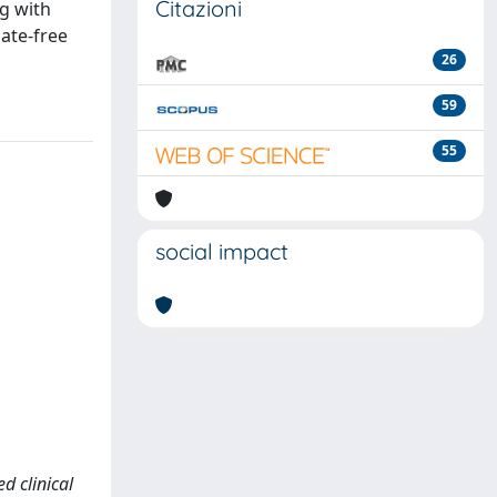
Citazioni
g with
ate-free
26
59
55
social impact
ed clinical