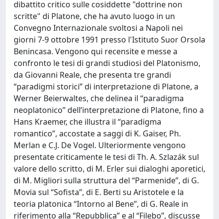
dibattito critico sulle cosiddette "dottrine non
scritte" di Platone, che ha avuto luogo in un
Convegno Internazionale svoltosi a Napoli nei
giorni 7-9 ottobre 1991 presso l'Istituto Suor Orsola
Benincasa. Vengono qui recensite e messe a
confronto le tesi di grandi studiosi del Platonismo,
da Giovanni Reale, che presenta tre grandi
“paradigmi storici” di interpretazione di Platone, a
Werner Beierwaltes, che delinea il “paradigma
neoplatonico” dell’interpretazione di Platone, fino a
Hans Kraemer, che illustra il “paradigma
romantico”, accostate a saggi di K. Gaiser, Ph.
Merlan e C.J. De Vogel. Ulteriormente vengono
presentate criticamente le tesi di Th. A. Szlazák sul
valore dello scritto, di M. Erler sui dialoghi aporetici,
di M. Migliori sulla struttura del “Parmenide”, di G.
Movia sul “Sofista”, di E. Berti su Aristotele e la
teoria platonica “Intorno al Bene”, di G. Reale in
riferimento alla “Repubblica” e al “Filebo”, discusse